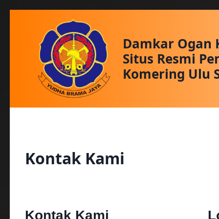
Skip
to
Damkar Ogan K
content
Situs Resmi P
Komering Ulu 
Kontak Kami
Kontak Kami
L