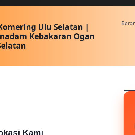
Bera
omering Ulu Selatan |
emadam Kebakaran Ogan
Selatan
okasi Kami