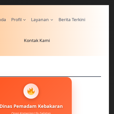
nda
Profil
Layanan
Berita Terkini
Kontak Kami
Dinas Pemadam Kebakaran
Ogan Komering Ulu Selatan