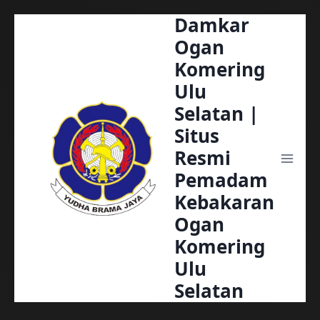
Damkar
Skip
to
Ogan
content
Komering
Ulu
Selatan |
Situs
Resmi
Pemadam
Kebakaran
Ogan
Komering
Ulu
Selatan