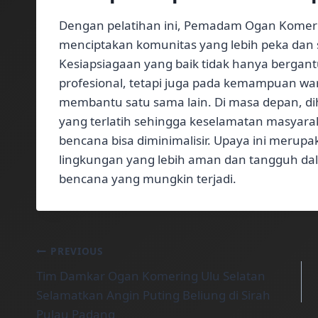
Dengan pelatihan ini, Pemadam Ogan Komeri
menciptakan komunitas yang lebih peka dan
Kesiapsiagaan yang baik tidak hanya berga
profesional, tetapi juga pada kemampuan wa
membantu satu sama lain. Di masa depan, d
yang terlatih sehingga keselamatan masyara
bencana bisa diminimalisir. Upaya ini merupa
lingkungan yang lebih aman dan tangguh d
bencana yang mungkin terjadi.
Post
PREVIOUS
Tim Damkar Ogan Komering Ulu Selatan
navigation
Selamatkan Angin Puting Beliung di Sirah
Pulau Padang