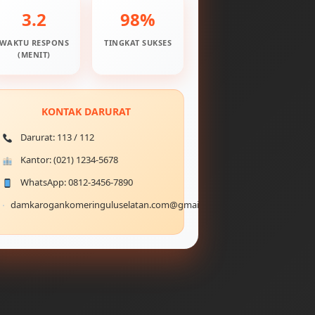
3.2
98%
WAKTU RESPONS
TINGKAT SUKSES
(MENIT)
KONTAK DARURAT
Darurat: 113 / 112
Kantor: (021) 1234-5678
WhatsApp: 0812-3456-7890
damkarogankomeringuluselatan.com@gmail.com