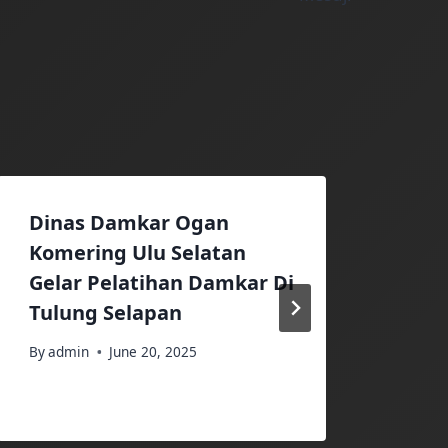
Dinas Damkar Ogan
Pem
Komering Ulu Selatan
Ogan
Gelar Pelatihan Damkar Di
Sela
Tulung Selapan
Tumb
Pad
By
admin
June 20, 2025
By
adm