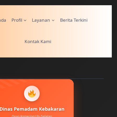
nda
Profil
Layanan
Berita Terkini
Kontak Kami
Dinas Pemadam Kebakaran
Ogan Komering Ulu Selatan