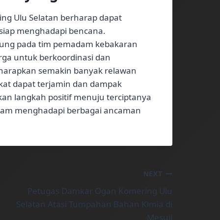
ng Ulu Selatan berharap dapat
 siap menghadapi bencana.
ntung pada tim pemadam kebakaran
rga untuk berkoordinasi dan
iharapkan semakin banyak relawan
kat dapat terjamin dan dampak
kan langkah positif menuju terciptanya
alam menghadapi berbagai ancaman
NEXT
Petugas Damkar Ogan Komering Ulu
Selatan Atasi Tumpahan Bahan Kimia di
Mesuji