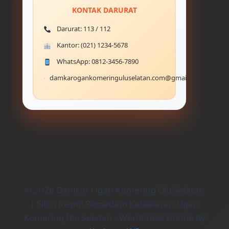
KONTAK DARURAT
Darurat: 113 / 112
Kantor: (021) 1234-5678
WhatsApp: 0812-3456-7890
damkarogankomeringuluselatan.com@gmail.com
© 2026 Damkar Ogan Komering Ulu Selatan
| Situs Resmi Pemadam Kebakaran Ogan
Komering Ulu Selatan - WordPress Theme by