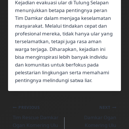
Kejadian evakuasi ular di Tulung Selapan
menunjukkan betapa pentingnya peran
Tim Damkar dalam menjaga keselamatan
masyarakat. Melalui tindakan cepat dan
profesional mereka, tidak hanya ular yang
terselamatkan, tetapi juga rasa aman
warga terjaga. Diharapkan, kejadian ini
bisa menginspirasi lebih banyak individu
dan komunitas untuk berfokus pada
pelestarian lingkungan serta memahami
pentingnya melindungi satwa liar.
Post
PREVIOUS
NEXT
Tim Rescue Damkar
Damkar Ogan
navigation
Ogan Komering Ulu
Komering Ulu