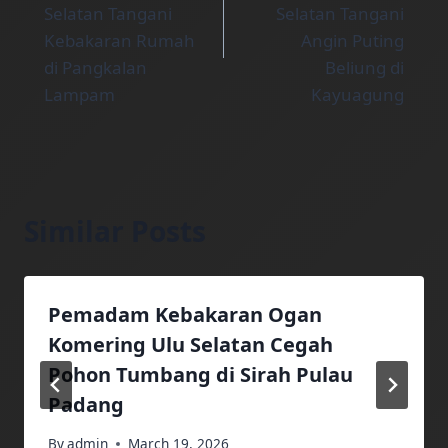
Selatan Tangani
Selatan Tangani
Kebakaran Rumah
Angin Puting
di Pangkalan
Beliung di
Lampam
Kayuagung
Similar Posts
Pemadam Kebakaran Ogan
Komering Ulu Selatan Cegah
Pohon Tumbang di Sirah Pulau
Padang
By
admin
March 19, 2026