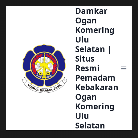
Damkar
Skip
to
Ogan
content
Komering
Ulu
Selatan |
Situs
Resmi
Pemadam
Kebakaran
Ogan
Komering
Ulu
Selatan