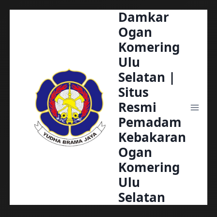
Damkar
Skip
to
Ogan
content
Komering
Ulu
Selatan |
Situs
Resmi
Pemadam
Kebakaran
Ogan
Komering
Ulu
Selatan